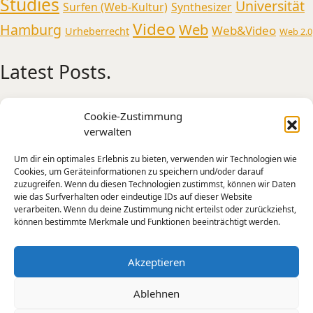
Studies
Universität
Surfen (Web-Kultur)
Synthesizer
Video
Web
Hamburg
Web&Video
Urheberrecht
Web 2.0
Latest Posts.
Medienmusikpraxis an der Universität
Cookie-Zustimmung
Oldenburg
verwalten
AI Experiments from Holly+ to Jimi Hendrix and
Um dir ein optimales Erlebnis zu bieten, verwenden wir Technologien wie
Tone Transfer
Cookies, um Geräteinformationen zu speichern und/oder darauf
A Sonic Weekend in New York
zuzugreifen. Wenn du diesen Technologien zustimmst, können wir Daten
wie das Surfverhalten oder eindeutige IDs auf dieser Website
Künstliche Intelligenz – Intelligente Kunst?
verarbeiten. Wenn du deine Zustimmung nicht erteilst oder zurückziehst,
Mensch-Maschine-Interaktion und kreative
können bestimmte Merkmale und Funktionen beeinträchtigt werden.
Praxis
Die Apparative Stimme –
Akzeptieren
Ablehnen
SoundCloud
Email
YouTube
Instagram