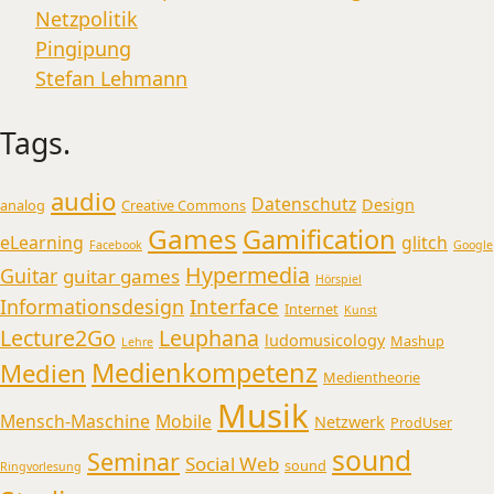
Netzpolitik
Pingipung
Stefan Lehmann
Tags.
audio
Datenschutz
Design
analog
Creative Commons
Games
Gamification
eLearning
glitch
Facebook
Google
Hypermedia
Guitar
guitar games
Hörspiel
Interface
Informationsdesign
Internet
Kunst
Lecture2Go
Leuphana
ludomusicology
Mashup
Lehre
Medienkompetenz
Medien
Medientheorie
Musik
Mensch-Maschine
Mobile
Netzwerk
ProdUser
sound
Seminar
Social Web
sound
Ringvorlesung