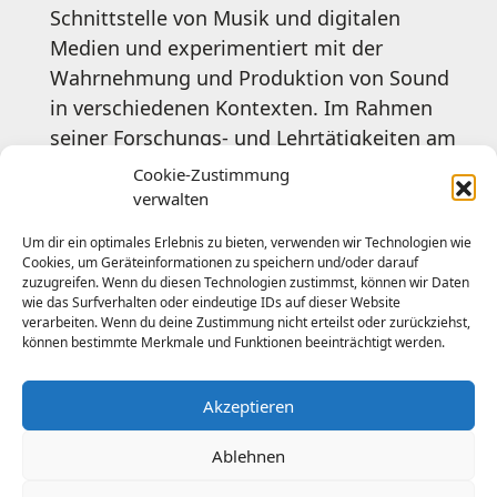
Schnittstelle von Musik und digitalen
Medien und experimentiert mit der
Wahrnehmung und Produktion von Sound
in verschiedenen Kontexten. Im Rahmen
seiner Forschungs- und Lehrtätigkeiten am
Institut für Musik der Universität
Cookie-Zustimmung
Oldenburg, an der Leuphana Universität
verwalten
Lüneburg und der Hamburg Media School
Um dir ein optimales Erlebnis zu bieten, verwenden wir Technologien wie
beschäftigt er sich mit Musikproduktion,
Cookies, um Geräteinformationen zu speichern und/oder darauf
zuzugreifen. Wenn du diesen Technologien zustimmst, können wir Daten
Sound Studies, Künstlicher Intelligenz und
wie das Surfverhalten oder eindeutige IDs auf dieser Website
digitaler Bildung. Er hat am Institut für
verarbeiten. Wenn du deine Zustimmung nicht erteilst oder zurückziehst,
können bestimmte Merkmale und Funktionen beeinträchtigt werden.
Theater, Medien und populäre Kultur der
Universität Hildesheim zum Thema „Musik
als Videospiel – Guitar Games in der
Akzeptieren
digitalen Musikvermittlung“ (2021,
Ablehnen
https://doi.org/10.18442/167
) promoviert.
SoundCloud
Email
YouTube
Instagram