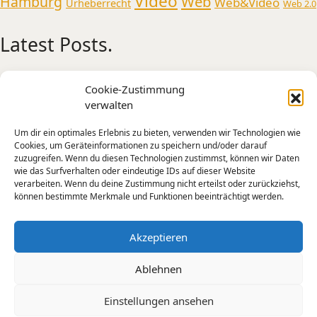
Video
Web
Hamburg
Web&Video
Urheberrecht
Web 2.0
Latest Posts.
Medienmusikpraxis an der Universität
Cookie-Zustimmung
Oldenburg
verwalten
AI Experiments from Holly+ to Jimi Hendrix and
Um dir ein optimales Erlebnis zu bieten, verwenden wir Technologien wie
Tone Transfer
Cookies, um Geräteinformationen zu speichern und/oder darauf
A Sonic Weekend in New York
zuzugreifen. Wenn du diesen Technologien zustimmst, können wir Daten
wie das Surfverhalten oder eindeutige IDs auf dieser Website
Künstliche Intelligenz – Intelligente Kunst?
verarbeiten. Wenn du deine Zustimmung nicht erteilst oder zurückziehst,
Mensch-Maschine-Interaktion und kreative
können bestimmte Merkmale und Funktionen beeinträchtigt werden.
Praxis
Die Apparative Stimme –
Akzeptieren
Ablehnen
SoundCloud
Email
YouTube
Instagram
Einstellungen ansehen
© Copyright 2011-2024 |
Jan Torge Claussen
|