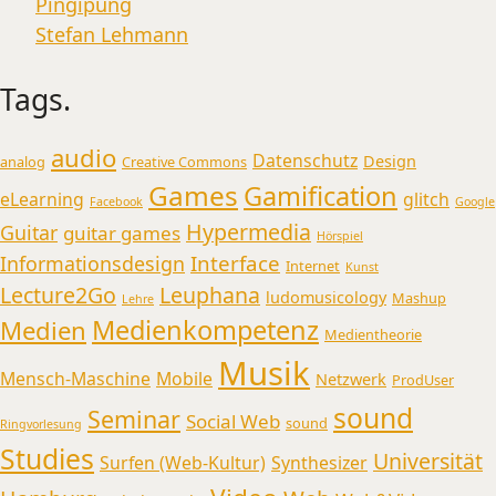
Pingipung
Stefan Lehmann
Tags.
audio
Datenschutz
Design
analog
Creative Commons
Games
Gamification
eLearning
glitch
Facebook
Google
Hypermedia
Guitar
guitar games
Hörspiel
Interface
Informationsdesign
Internet
Kunst
Lecture2Go
Leuphana
ludomusicology
Mashup
Lehre
Medienkompetenz
Medien
Medientheorie
Musik
Mensch-Maschine
Mobile
Netzwerk
ProdUser
sound
Seminar
Social Web
sound
Ringvorlesung
Studies
Universität
Surfen (Web-Kultur)
Synthesizer