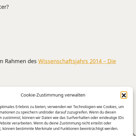
ter?
 im Rahmen des
Wissenschaftsjahrs 2014 – Die
Cookie-Zustimmung verwalten
optimales Erlebnis zu bieten, verwenden wir Technologien wie Cookies, um
mationen zu speichern und/oder darauf zuzugreifen. Wenn du diesen
n zustimmst, können wir Daten wie das Surfverhalten oder eindeutige IDs
Website verarbeiten. Wenn du deine Zustimmung nicht erteilst oder
t, können bestimmte Merkmale und Funktionen beeinträchtigt werden.
chrichten. Journalismus in der digitalen