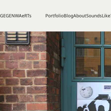
Portfolio
Blog
About
SoundsLike
GEGENWAeRTs