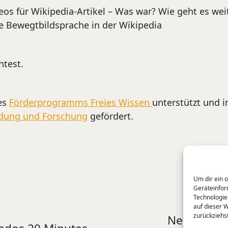
deos für Wikipedia-Artikel – Was war? Wie geht es wei
ie Bewegtbildsprache in der Wikipedia
test.
es
Förderprogramms Freies Wissen
unterstützt und
ldung und Forschung
gefördert.
Um dir ein 
Geräteinfor
Technologie
auf dieser 
zurückziehs
Neueste Na