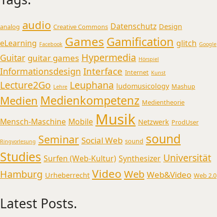
audio
Datenschutz
Design
analog
Creative Commons
Games
Gamification
eLearning
glitch
Facebook
Google
Hypermedia
Guitar
guitar games
Hörspiel
Interface
Informationsdesign
Internet
Kunst
Lecture2Go
Leuphana
ludomusicology
Mashup
Lehre
Medienkompetenz
Medien
Medientheorie
Musik
Mensch-Maschine
Mobile
Netzwerk
ProdUser
sound
Seminar
Social Web
sound
Ringvorlesung
Studies
Universität
Surfen (Web-Kultur)
Synthesizer
Video
Web
Hamburg
Web&Video
Urheberrecht
Web 2.0
Latest Posts.