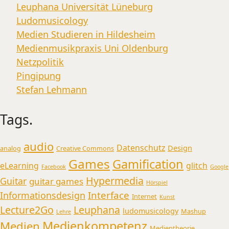
Leuphana Universität Lüneburg
Ludomusicology
Medien Studieren in Hildesheim
Medienmusikpraxis Uni Oldenburg
Netzpolitik
Pingipung
Stefan Lehmann
Tags.
audio
Datenschutz
Design
analog
Creative Commons
Games
Gamification
eLearning
glitch
Facebook
Google
Hypermedia
Guitar
guitar games
Hörspiel
Interface
Informationsdesign
Internet
Kunst
Lecture2Go
Leuphana
ludomusicology
Mashup
Lehre
Medienkompetenz
Medien
Medientheorie