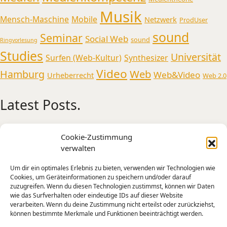
Musik
Mensch-Maschine
Mobile
Netzwerk
ProdUser
sound
Seminar
Social Web
sound
Ringvorlesung
Studies
Universität
Surfen (Web-Kultur)
Synthesizer
Video
Web
Hamburg
Web&Video
Urheberrecht
Web 2.0
Latest Posts.
Medienmusikpraxis an der Universität
Cookie-Zustimmung
Oldenburg
verwalten
AI Experiments from Holly+ to Jimi Hendrix and
Um dir ein optimales Erlebnis zu bieten, verwenden wir Technologien wie
Tone Transfer
Cookies, um Geräteinformationen zu speichern und/oder darauf
A Sonic Weekend in New York
zuzugreifen. Wenn du diesen Technologien zustimmst, können wir Daten
wie das Surfverhalten oder eindeutige IDs auf dieser Website
Künstliche Intelligenz – Intelligente Kunst?
verarbeiten. Wenn du deine Zustimmung nicht erteilst oder zurückziehst,
Mensch-Maschine-Interaktion und kreative
können bestimmte Merkmale und Funktionen beeinträchtigt werden.
Praxis