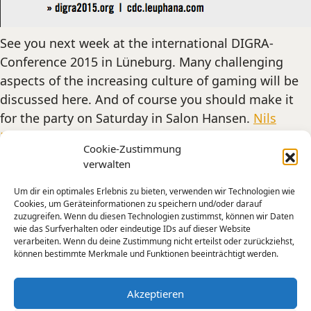
See you next week at the international DIGRA-
Conference 2015 in Lüneburg. Many challenging
aspects of the increasing culture of gaming will be
discussed here. And of course you should make it
for the party on Saturday in Salon Hansen.
Nils
Dittbrenner
and me will play some nice game music
Cookie-Zustimmung
there.
verwalten
Programm
Um dir ein optimales Erlebnis zu bieten, verwenden wir Technologien wie
Cookies, um Geräteinformationen zu speichern und/oder darauf
zuzugreifen. Wenn du diesen Technologien zustimmst, können wir Daten
Digra
DJ
Gamification
Musik
wie das Surfverhalten oder eindeutige IDs auf dieser Website
Teilen:
verarbeiten. Wenn du deine Zustimmung nicht erteilst oder zurückziehst,
können bestimmte Merkmale und Funktionen beeinträchtigt werden.
Neuerer Beitrag
Älterer Beitrag
Akzeptieren