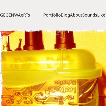
Portfolio
Blog
About
SoundsLike
GEGENWAeRTs