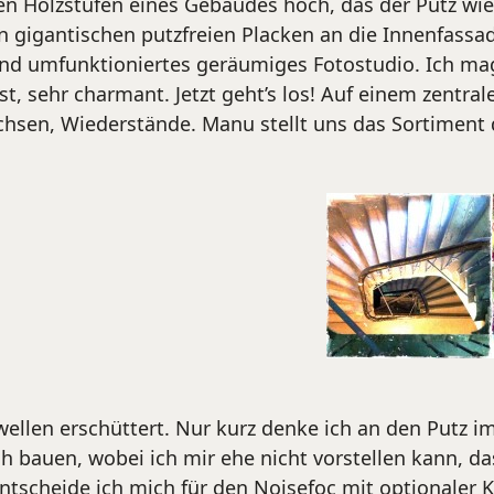
den Holzstufen eines Gebäudes hoch, das der Putz w
 gigantischen putzfreien Placken an die Innenfass
hand umfunktioniertes geräumiges Fotostudio. Ich m
st, sehr charmant. Jetzt geht’s los! Auf einem zentra
Buchsen, Wiederstände. Manu stellt uns das Sortiment
ellen erschüttert. Nur kurz denke ich an den Putz i
ch bauen, wobei ich mir ehe nicht vorstellen kann, d
 entscheide ich mich für den Noisefoc mit optionaler 