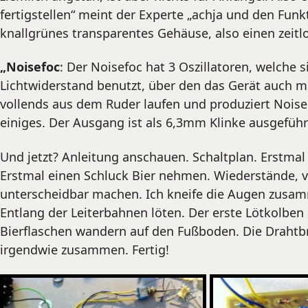
fertigstellen“ meint der Experte „achja und den Funk
knallgrünes transparentes Gehäuse, also einen zeitl
„Noisefoc
: Der Noisefoc hat 3 Oszillatoren, welche
Lichtwiderstand benutzt, über den das Gerät auch mit
vollends aus dem Ruder laufen und produziert Nois
einiges. Der Ausgang ist als 6,3mm Klinke ausgeführt
Und jetzt? Anleitung anschauen. Schaltplan. Erstmal 
Erstmal einen Schluck Bier nehmen. Wiederstände, 
unterscheidbar machen. Ich kneife die Augen zusamme
Entlang der Leiterbahnen löten. Der erste Lötkolben
Bierflaschen wandern auf den Fußboden. Die Drahtbrüc
irgendwie zusammen. Fertig!