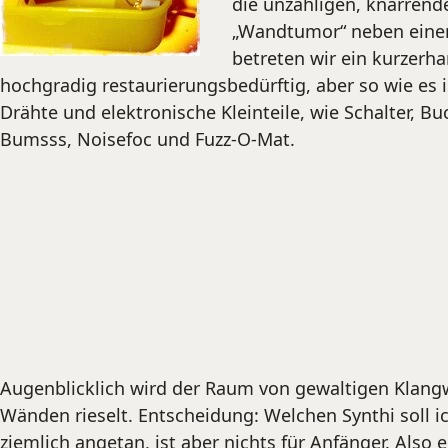
die unzähligen, knarren
„Wandtumor“ neben einen
betreten wir ein kurzer
hochgradig restaurierungsbedürftig, aber so wie es i
Drähte und elektronische Kleinteile, wie Schalter, 
Bumsss, Noisefoc und Fuzz-O-Mat.
Augenblicklich wird der Raum von gewaltigen Klangw
Wänden rieselt. Entscheidung: Welchen Synthi soll i
ziemlich angetan, ist aber nichts für Anfänger. Also