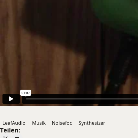
LeafAudio
Musik
Noisefoc
Synthesizer
Teilen: