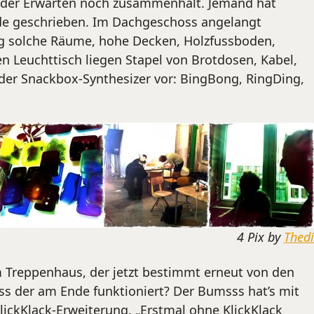
ieder Erwarten noch zusammenhält. Jemand hat
ade geschrieben. Im Dachgeschoss angelangt
ag solche Räume, hohe Decken, Holzfussboden,
len Leuchttisch liegen Stapel von Brotdosen, Kabel,
 der Snackbox-Synthesizer vor: BingBong, RingDing,
4 Pix by
Thedi
m Treppenhaus, der jetzt bestimmt erneut von den
ass der am Ende funktioniert? Der Bumsss hat’s mit
KlickKlack-Erweiterung. „Erstmal ohne KlickKlack