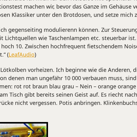
tionstest machen wir, bevor das Ganze im Gehäuse ver
osen Klassiker unter den Brotdosen, und setze mich 
 sich gegenseiting modulierenn können. Zur Steuerun
 Lichtquellen wie Taschenlampen etc. steuerbar ist. 
e hoch 10. Zwischen hochfrequent fietschendem Nois
.“ (
LeafAudio
)
Lötkolben vorheizen. Ich beginne wie die Anderen, di
von denen man ungefähr 10 000 verbauen muss, sind 
n: rot rot braun blau grau – Nein – orange orange b
 am Tisch gibt bereits seinen Geist auf. Es riecht n
ke nicht vergessen. Potis anbringen. Klinkenbuchse (