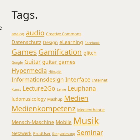
Tags.
e
audio
analog
Creative Commons
Datenschutz
eLearning
Design
Facebook
Games
Gamification
glitch
Guitar
guitar games
Google
Hypermedia
Hörspiel
Interface
Informationsdesign
Internet
Lecture2Go
Leuphana
Kunst
Lehre
Medien
ludomusicology
Mashup
Medienkompetenz
Medientheorie
Musik
Mensch-Maschine
Mobile
Seminar
Netzwerk
ProdUser
Ringvorlesung