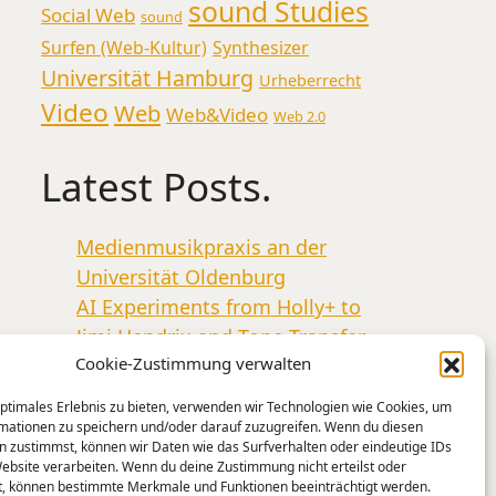
sound Studies
Social Web
sound
Surfen (Web-Kultur)
Synthesizer
Universität Hamburg
Urheberrecht
Video
Web
Web&Video
Web 2.0
Latest Posts.
Medienmusikpraxis an der
Universität Oldenburg
AI Experiments from Holly+ to
Jimi Hendrix and Tone Transfer
Cookie-Zustimmung verwalten
A Sonic Weekend in New York
Künstliche Intelligenz –
optimales Erlebnis zu bieten, verwenden wir Technologien wie Cookies, um
Intelligente Kunst? Mensch-
mationen zu speichern und/oder darauf zuzugreifen. Wenn du diesen
n zustimmst, können wir Daten wie das Surfverhalten oder eindeutige IDs
Maschine-Interaktion und
Website verarbeiten. Wenn du deine Zustimmung nicht erteilst oder
kreative Praxis
t, können bestimmte Merkmale und Funktionen beeinträchtigt werden.