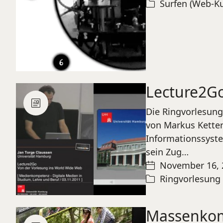
Surfen (Web-Ku
Lecture2G
Die Ringvorlesung
von Markus Ketterl
Informationssyst
sein Zug…
November 16, 
Ringvorlesun
Massenkomp