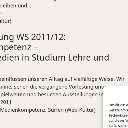
 bleiben und…
1
ltur)
ung WS 2011/12:
petenz –
edien in Studium Lehre und
einflussen unseren Alltag auf vielfältige Weise. Wir
nline, sehen die vergangene Vorlesung unterwegs,
 Spielwelten und besuchen Ausstellungen im Web.…
 2011
Um dir ein 
g Medienkompetenz
,
Surfen (Web-Kultur)
,
Geräteinfor
Technologie
auf dieser 
zurückziehs