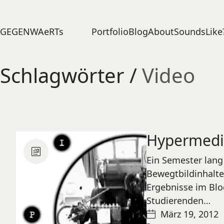
Portfolio
Blog
About
SoundsLike
GEGENWAeRTs
Schlagwörter /
Video
Hypermedia
Ein Semester lang
Bewegtbildinhalte
Ergebnisse im Blo
Studierenden…
März 19, 2012