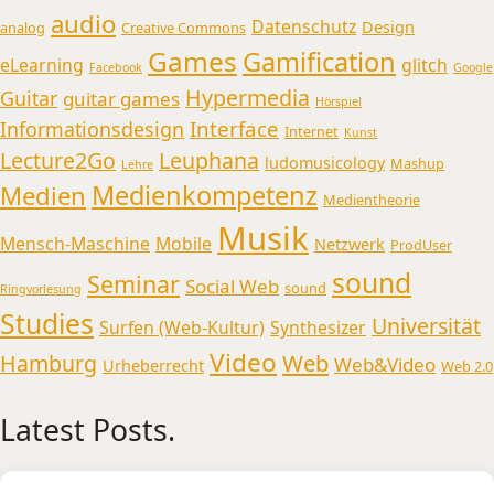
audio
Datenschutz
Design
analog
Creative Commons
Games
Gamification
eLearning
glitch
Facebook
Google
Hypermedia
Guitar
guitar games
Hörspiel
Interface
Informationsdesign
Internet
Kunst
Lecture2Go
Leuphana
ludomusicology
Mashup
Lehre
Medienkompetenz
Medien
Medientheorie
Musik
Mensch-Maschine
Mobile
Netzwerk
ProdUser
sound
Seminar
Social Web
sound
Ringvorlesung
Studies
Universität
Surfen (Web-Kultur)
Synthesizer
Video
Web
Hamburg
Web&Video
Urheberrecht
Web 2.0
Latest Posts.
Medienmusikpraxis an der Universität