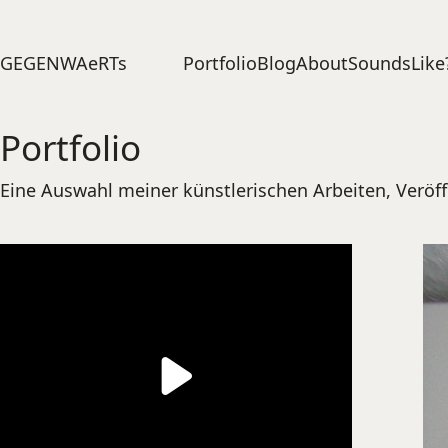
Portfolio
Blog
About
SoundsLike
GEGENWAeRTs
Portfolio
Eine Auswahl meiner künstlerischen Arbeiten, Veröf
Play
Video