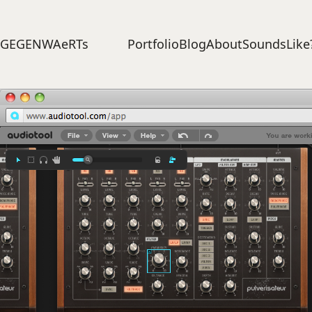
Portfolio
Blog
About
SoundsLike
GEGENWAeRTs