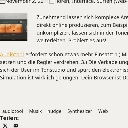
November 2, 2011
Hören
,
Interface
,
Surfen (Web-
Zunehmend lassen sich komplexe Anw
direkt online produzieren, zum Beispi
unkompliziert lassen sich in der Tone
weiterleiten. Probiert es aus!
Audiotool
erfordert schon etwas mehr Einsatz: 1.) M
setzen und die Regler verdrehen. 3.) Die Verkabelun
sich der User im Tonstudio und spürt den elektronis
Simulation ist wirklich gelungen. Dein Browser ist D
audiotool
Musik
nudge
Synthesizer
Web
Teilen: