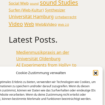
sound Studies
Social Web
sound
Surfen (Web-Kultur)
Synthesizer
Universität Hamburg
Urheberrecht
Video
Web
Web&Video
Web 2.0
Latest Posts.
Medienmusikpraxis an der
Universität Oldenburg
AI Experiments from Holly+ to
Jimi Hendrix and Tone Transfer
Cookie-Zustimmung verwalten
A Sonic Weekend in New York
optimales Erlebnis zu bieten, verwenden wir Technologien wie Cookies, um
Künstliche Intelligenz –
mationen zu speichern und/oder darauf zuzugreifen. Wenn du diesen
Intelligente Kunst? Mensch-
n zustimmst, können wir Daten wie das Surfverhalten oder eindeutige IDs
Website verarbeiten. Wenn du deine Zustimmung nicht erteilst oder
Maschine-Interaktion und
t, können bestimmte Merkmale und Funktionen beeinträchtigt werden.
kreative Praxis