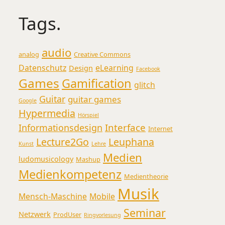
Tags.
audio
analog
Creative Commons
Datenschutz
eLearning
Design
Facebook
Games
Gamification
glitch
Guitar
guitar games
Google
Hypermedia
Hörspiel
Interface
Informationsdesign
Internet
Lecture2Go
Leuphana
Kunst
Lehre
Medien
ludomusicology
Mashup
Medienkompetenz
Medientheorie
Musik
Mensch-Maschine
Mobile
Seminar
Netzwerk
ProdUser
Ringvorlesung