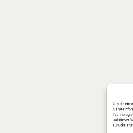
Um dir ein 
Geräteinfor
Technologie
auf dieser 
zurückziehs