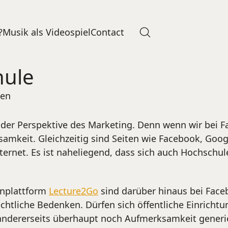
?
Musik als Videospiel
Contact
hule
gen
er Perspektive des Marketing. Denn wenn wir bei Fac
mkeit. Gleichzeitig sind Seiten wie Facebook, Googl
rnet. Es ist naheliegend, dass sich auch Hochschule
nplattform
Lecture2Go
sind darüber hinaus bei Faceb
echtliche Bedenken. Dürfen sich öffentliche Einrichtu
 andererseits überhaupt noch Aufmerksamkeit generie