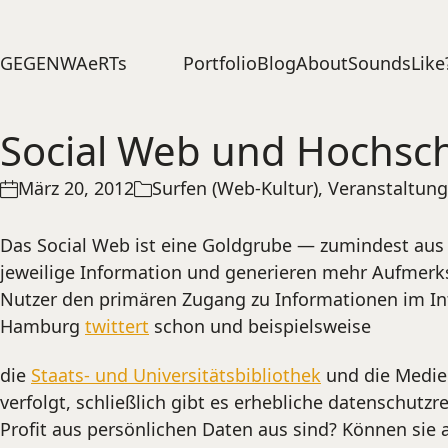
Portfolio
Blog
About
SoundsLike
GEGENWAeRTs
Social Web und Hochsc
März 20, 2012
Surfen (Web-Kultur)
,
Veranstaltun
Das Social Web ist eine Goldgrube — zumindest aus d
jeweilige Information und generieren mehr Aufmerksa
Nutzer den primären Zugang zu Informationen im Inte
Hamburg
twittert
schon und beispielsweise
die
Staats- und Universitätsbibliothek
und die Medie
verfolgt, schließlich gibt es erhebliche datenschutzr
Profit aus persönlichen Daten aus sind? Können sie