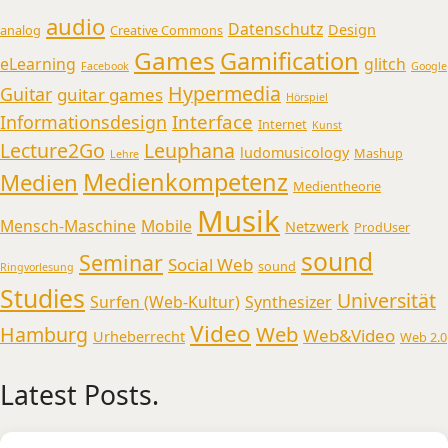
audio
Datenschutz
Design
analog
Creative Commons
Games
Gamification
eLearning
glitch
Facebook
Google
Hypermedia
Guitar
guitar games
Hörspiel
Interface
Informationsdesign
Internet
Kunst
Lecture2Go
Leuphana
ludomusicology
Mashup
Lehre
Medienkompetenz
Medien
Medientheorie
Musik
Mensch-Maschine
Mobile
Netzwerk
ProdUser
sound
Seminar
Social Web
sound
Ringvorlesung
Studies
Universität
Surfen (Web-Kultur)
Synthesizer
Video
Web
Hamburg
Web&Video
Urheberrecht
Web 2.0
Latest Posts.
Medienmusikpraxis an der Universität