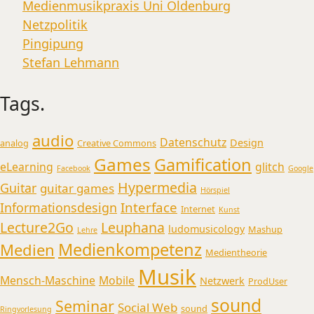
Medienmusikpraxis Uni Oldenburg
Netzpolitik
Pingipung
Stefan Lehmann
Tags.
audio
Datenschutz
Design
analog
Creative Commons
Games
Gamification
eLearning
glitch
Facebook
Google
Hypermedia
Guitar
guitar games
Hörspiel
Interface
Informationsdesign
Internet
Kunst
Lecture2Go
Leuphana
ludomusicology
Mashup
Lehre
Medienkompetenz
Medien
Medientheorie
Musik
Mensch-Maschine
Mobile
Netzwerk
ProdUser
sound
Seminar
Social Web
sound
Ringvorlesung