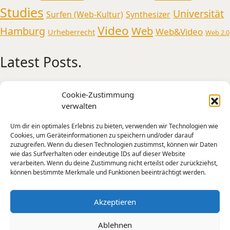
Studies
Universität
Surfen (Web-Kultur)
Synthesizer
Video
Web
Hamburg
Web&Video
Urheberrecht
Web 2.0
Latest Posts.
Medienmusikpraxis an der Universität
Cookie-Zustimmung
Oldenburg
verwalten
AI Experiments from Holly+ to Jimi Hendrix and
Um dir ein optimales Erlebnis zu bieten, verwenden wir Technologien wie
Tone Transfer
Cookies, um Geräteinformationen zu speichern und/oder darauf
A Sonic Weekend in New York
zuzugreifen. Wenn du diesen Technologien zustimmst, können wir Daten
wie das Surfverhalten oder eindeutige IDs auf dieser Website
Künstliche Intelligenz – Intelligente Kunst?
verarbeiten. Wenn du deine Zustimmung nicht erteilst oder zurückziehst,
Mensch-Maschine-Interaktion und kreative
können bestimmte Merkmale und Funktionen beeinträchtigt werden.
Praxis
Die Apparative Stimme –
Akzeptieren
Ablehnen