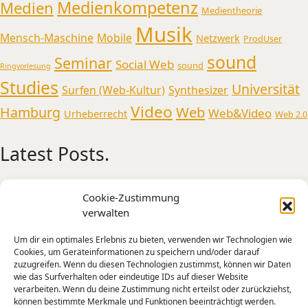
Medienkompetenz
Medien
Medientheorie
Musik
Mensch-Maschine
Mobile
Netzwerk
ProdUser
sound
Seminar
Social Web
sound
Ringvorlesung
Studies
Universität
Surfen (Web-Kultur)
Synthesizer
Video
Web
Hamburg
Web&Video
Urheberrecht
Web 2.0
Latest Posts.
Medienmusikpraxis an der Universität
Cookie-Zustimmung
Oldenburg
verwalten
AI Experiments from Holly+ to Jimi Hendrix and
Um dir ein optimales Erlebnis zu bieten, verwenden wir Technologien wie
Tone Transfer
Cookies, um Geräteinformationen zu speichern und/oder darauf
A Sonic Weekend in New York
zuzugreifen. Wenn du diesen Technologien zustimmst, können wir Daten
wie das Surfverhalten oder eindeutige IDs auf dieser Website
Künstliche Intelligenz – Intelligente Kunst?
verarbeiten. Wenn du deine Zustimmung nicht erteilst oder zurückziehst,
Mensch-Maschine-Interaktion und kreative
können bestimmte Merkmale und Funktionen beeinträchtigt werden.