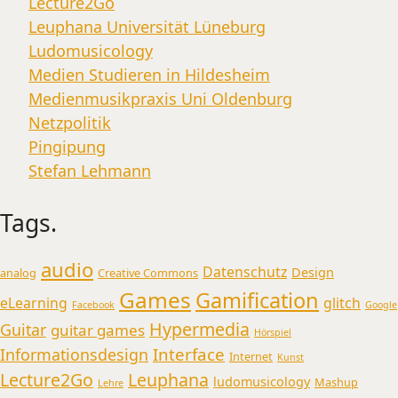
Lecture2Go
Leuphana Universität Lüneburg
Ludomusicology
Medien Studieren in Hildesheim
Medienmusikpraxis Uni Oldenburg
Netzpolitik
Pingipung
Stefan Lehmann
Tags.
audio
Datenschutz
Design
analog
Creative Commons
Games
Gamification
eLearning
glitch
Facebook
Google
Hypermedia
Guitar
guitar games
Hörspiel
Interface
Informationsdesign
Internet
Kunst
Lecture2Go
Leuphana
ludomusicology
Mashup
Lehre