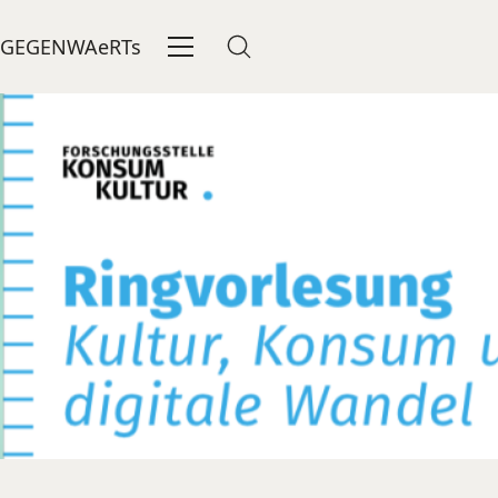
GEGENWAeRTs