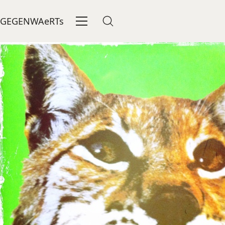
GEGENWAeRTs